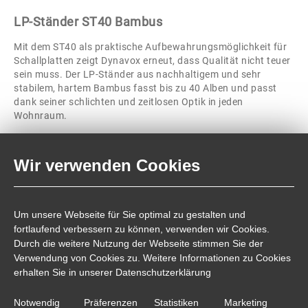
LP-Ständer ST40 Bambus
Mit dem ST40 als praktische Aufbewahrungsmöglichkeit für
Schallplatten zeigt Dynavox erneut, dass Qualität nicht teuer
sein muss. Der LP-Ständer aus nachhaltigem und sehr
stabilem, hartem Bambus fasst bis zu 40 Alben und passt
dank seiner schlichten und zeitlosen Optik in jeden
Wohnraum.
Technische Daten:
Wir verwenden Cookies
Breite :
290
Tiefe :
285
Höhe:
245
Um unsere Webseite für Sie optimal zu gestalten und
Material:
Bambus
fortlaufend verbessern zu können, verwenden wir Cookies.
Durch die weitere Nutzung der Webseite stimmen Sie der
Farbe:
hell, braun, dunkelbraun, schwarz
Verwendung von Cookies zu. Weitere Informationen zu Cookies
erhalten Sie in unserer
Datenschutzerklärung
Notwendig
Präferenzen
Statistiken
Marketing
Artikelnummer:
hell 208110, braun 208111, dunkelbraun