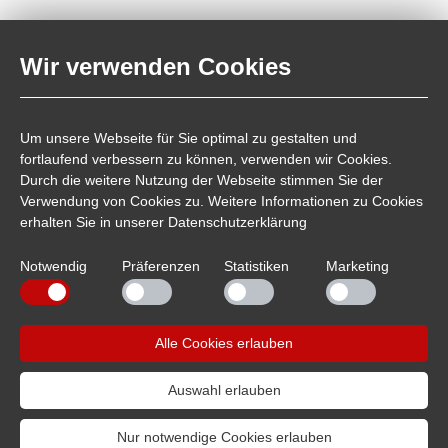
Technische Daten:
Wir verwenden Cookies
Gewindelänge:
22 mm
Lötanschluss:
5,5 mm
Griffhülse:
Ø16 x 18 mm
Um unsere Webseite für Sie optimal zu gestalten und
Kabeldurchmesser:
max. 4 mm
fortlaufend verbessern zu können, verwenden wir Cookies.
Für Bananenstecker:
4 mm
Durch die weitere Nutzung der Webseite stimmen Sie der
Verwendung von Cookies zu. Weitere Informationen zu Cookies
Lieferumfang:
1 x schwarz, 1 x rot
erhalten Sie in unserer
Datenschutzerklärung
Notwendig
Präferenzen
Statistiken
Marketing
Artikelnummer:
207269
PDF Hinweis für Recycling
Alle Cookies erlauben
Auswahl erlauben
07229/1829-0
info
sintron.de
Nur notwendige Cookies erlauben
Copyright 2016 - Sintron Distribution GmbH -
Impressum
-