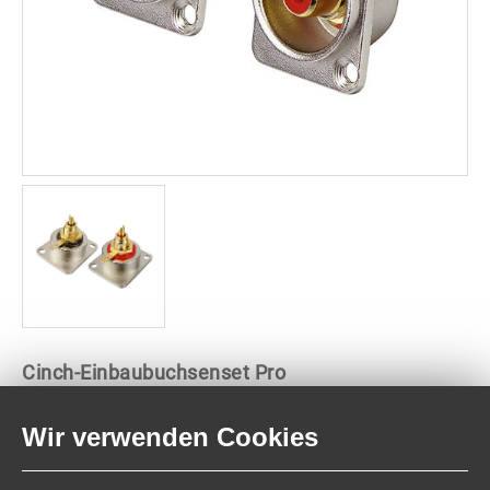
Cinch-Einbaubuchsenset Pro
Hochwertiger, professioneller Cinch-Einbaubuchsensatz mit
Wir verwenden Cookies
vergoldeten Kontakten und Lötanschluß.
Technische Daten: