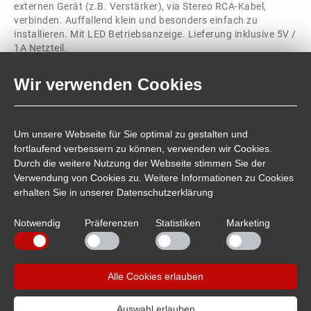
externen Gerät (z.B. Verstärker), via Stereo RCA-Kabel,
verbinden. Auffallend klein und besonders einfach zu
installieren. Mit LED Betriebsanzeige. Lieferung inklusive 5V /
1A Netzteil.
Wir verwenden Cookies
Technische Daten:
Abtastrate:
32, 44,1, 48, 96 und 192 kHz, 24 Bit
Eingang (digital):
1 x Coaxial, 1 x Toslink
Um unsere Webseite für Sie optimal zu gestalten und
Ausgang (analog):
Cinch Stereo
fortlaufend verbessern zu können, verwenden wir Cookies.
Betriebsspannung:
5V 1A (Netzteil inkl.)
Durch die weitere Nutzung der Webseite stimmen Sie der
Verwendung von Cookies zu. Weitere Informationen zu Cookies
Maße in mm:
51,5 x 55 x 21
erhalten Sie in unserer
Datenschutzerklärung
Notwendig
Präferenzen
Statistiken
Marketing
Artikelnummer:
207305
PDF Hinweis für Recycling
Alle Cookies erlauben
Auswahl erlauben